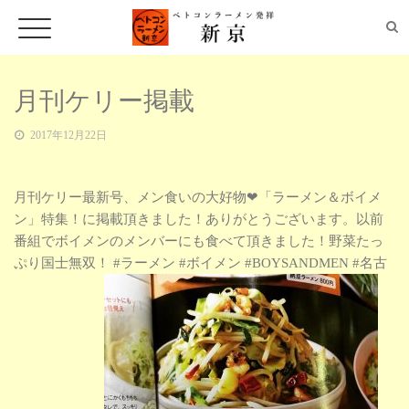
月刊ケリー掲載
ホーム
2017年12月22日
月刊ケリー最新号、メン食いの大好物❤「ラーメン＆ボイメ
ベトコンラーメンの発祥と由来
ン」特集！に掲載頂きました！ありがとうございます。以前
番組でボイメンのメンバーにも食べて頂きました！野菜たっ
ぷり国士無双！ #ラーメン #ボイメン #BOYSANDMEN #名古
新京の看板メニュー
店舗情報・アクセス